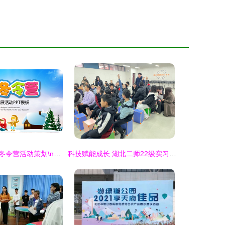
2025“探秘成长”冬令营活动策划\n主标题字号要大，副标题用话术“激发潜能，探索未知”\n配上温暖、积极正面的冬季营地图片。\n公司/教育机构Logo、主讲人、联系方式。指导老师（可选姓名、英文称谓）限一人。\n\n**第2页 目录（将分配示例）“定位—目标—资源—执行—沟通—完结制作”（注按10分钟内分配的时间段设置，以下详细介绍不再列出所有页，但前几个核心）。备注强调色彩统一（冬季梦幻松林梅红色做主基调底色辅深茄及深灰色组合很有）方展示展示推荐:大块形状设计清爽精致美观衔接** \n\n### 【正
科技赋能成长 湖北二师22级实习生在光谷未来学校开展AI+电子乐器实践营教育活动策划与咨询