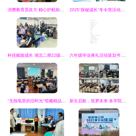
消费教育觅良方 精心护航助成长——鹤壁市市场监督管理局 鹤壁市消费者协会开展暑期青少年消费教育活动策划与咨询
2025“探秘成长”冬令营活动策划\n主标题字号要大，副标题用话术“激发潜能，探索未知”\n配上温暖、积极正面的冬季营地图片。\n公司/教育机构Logo、主讲人、联系方式。指导老师（可选姓名、英文称谓）限一人。\n\n**第2页 目录（将分配示例）“定位—目标—资源—执行—沟通—完结制作”（注按10分钟内分配的时间段设置，以下详细介绍不再列出所有页，但前几个核心）。备注强调色彩统一（冬季梦幻松林梅红色做主基调底色辅深茄及深灰色组合很有）方展示展示推荐:大块形状设计清爽精致美观衔接** \n\n### 【正
科技赋能成长 湖北二师22级实习生在光谷未来学校开展AI+电子乐器实践营教育活动策划与咨询
六年级毕业典礼活动策划书 五篇教育活动策划与咨询方案
“无线电里的旧时光”馆藏精品展亮相 教育活动策划与咨询创新实践
新生启航，筑梦未来 各学院精心开展2025级本科新生入学教育