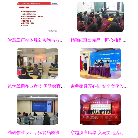
智慧工厂整体规划实施与方案架构 从顶层设计到能力测评的路径探索
精雕细琢出精品，匠心独具铸佳课——记陇南育才学校2019年秋季新教师赛课活动
线学线用多点宣传 国防教育深入心防——塘沽街道紫云园社区全方位开展“国防教育”宣传活动佐以心理咨询
古典家具匠心传 安全文化入心田——家具产品质量安全进江门新会古典家具城宣传咨询暨产品义诊活动圆满结束
精研作业设计，赋能品质课堂——广东省教研基地项目长安镇小学数学专场研修活动侧记
穿越汉唐风华 义乌文化活动策划与创意实践指南